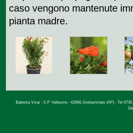
caso vengono mantenute immut
pianta madre.
Balestra Vivai - S.P. Valtesino - 63066 Grottammare (AP) - Tel 073
De