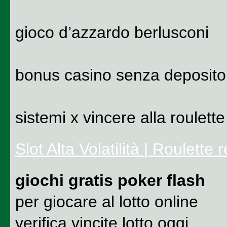
gioco d’azzardo berlusconi
bonus casino senza deposito 
sistemi x vincere alla roulette
Slot Alta Volatilità | Roulette
giochi gratis poker flash
per giocare al lotto online
verifica vincite lotto oggi