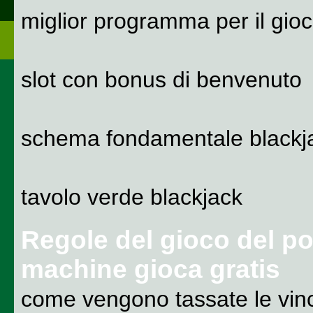
miglior programma per il gioco
slot con bonus di benvenuto
schema fondamentale blackj
tavolo verde blackjack
Regole del gioco del pok
machine gioca gratis
come vengono tassate le vinci