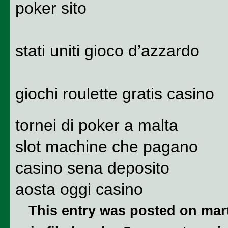
poker sito
stati uniti gioco d’azzardo
giochi roulette gratis casino
tornei di poker a malta
slot machine che pagano
casino sena deposito
aosta oggi casino
This entry was posted on mar