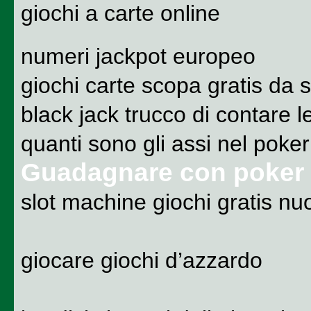
giochi a carte online
numeri jackpot europeo
giochi carte scopa gratis da 
black jack trucco di contare l
quanti sono gli assi nel poker
Guadagnare con poker onl
slot machine giochi gratis nu
giocare giochi d’azzardo