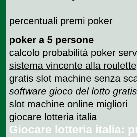
percentuali premi poker
poker a 5 persone
calcolo probabilità poker serv
sistema vincente alla roulette
gratis slot machine senza sca
software gioco del lotto gratis
slot machine online migliori
giocare lotteria italia
Giocare lotteria italia: p