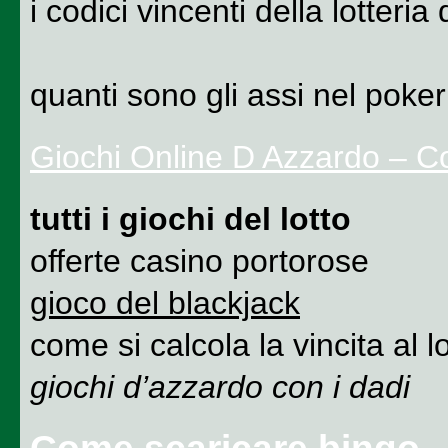
i codici vincenti della lotteria 
quanti sono gli assi nel poker
Giochi Online D Azzardo – Co
tutti i giochi del lotto
offerte casino portorose
gioco del blackjack
come si calcola la vincita al lo
giochi d’azzardo con i dadi