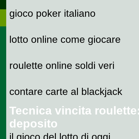
gioco poker italiano
lotto online come giocare
roulette online soldi veri
contare carte al blackjack
Tecnica vincita roulette
deposito
il gioco del lotto di oggi