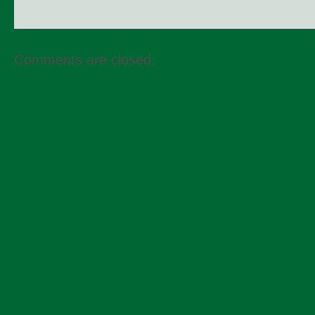
Comments are closed.