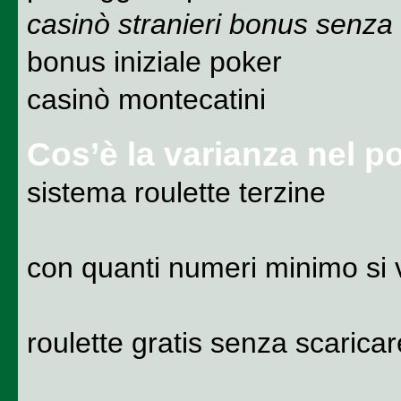
casinò stranieri bonus senza
bonus iniziale poker
casinò montecatini
Cos’è la varianza nel p
sistema roulette terzine
con quanti numeri minimo si 
roulette gratis senza scaricar