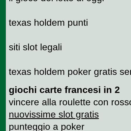
texas holdem punti
siti slot legali
texas holdem poker gratis se
giochi carte francesi in 2
vincere alla roulette con ros
nuovissime slot gratis
punteggio a poker