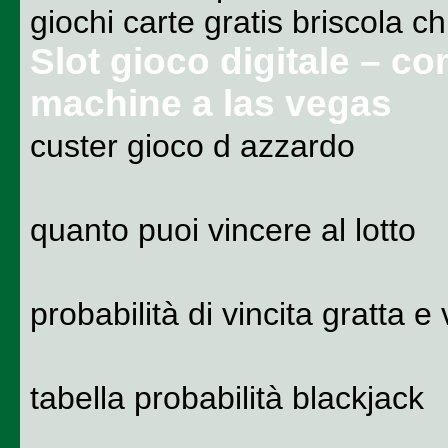
giochi carte gratis briscola c
Slot gioco digitale – c
machine a las vegas
custer gioco d azzardo
quanto puoi vincere al lotto
probabilità di vincita gratta e
tabella probabilità blackjack