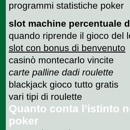
programmi statistiche poker
slot machine percentuale di
quando riprende il gioco del l
slot con bonus di benvenuto
casinò montecarlo vincite
carte palline dadi roulette
blackjack gioco tutto gratis
vari tipi di roulette
Quanto conta l’istinto
poker