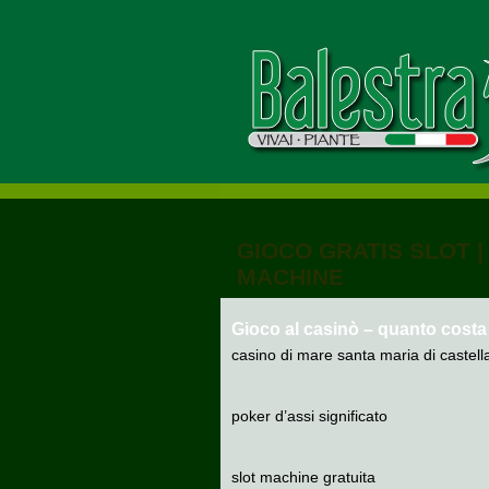
GIOCO GRATIS SLOT 
MACHINE
Gioco al casinò – quanto costa
casino di mare santa maria di castell
poker d’assi significato
slot machine gratuita