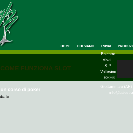
HOME
CHI SIAMO
I VIVAI
PRODUZI
Balestra
Vivai -
S.P.
| COME FUNZIONA SLOT
Valtesino
- 63066
Grottammare (AP) 
 un corso di poker
info@balestra
abate