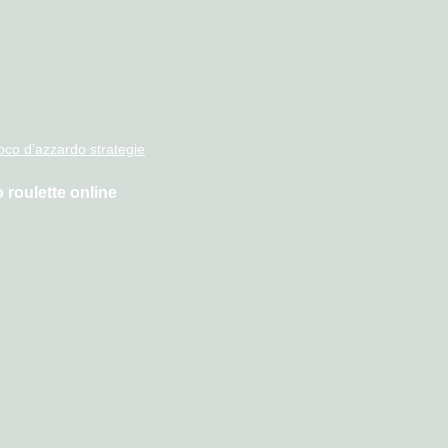
oco d’azzardo strategie
 roulette online