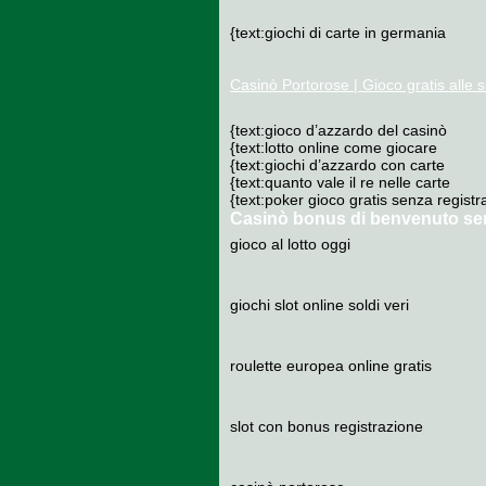
{text:giochi di carte in germania
Casinò Portorose | Gioco gratis alle s
{text:gioco d’azzardo del casinò
{text:lotto online come giocare
{text:giochi d’azzardo con carte
{text:quanto vale il re nelle carte
{text:poker gioco gratis senza registr
Casinò bonus di benvenuto sen
gioco al lotto oggi
giochi slot online soldi veri
roulette europea online gratis
slot con bonus registrazione