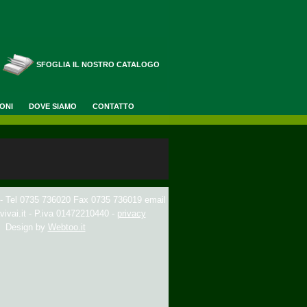
SFOGLIA IL NOSTRO CATALOGO
ONI
DOVE SIAMO
CONTATTO
- Tel 0735 736020 Fax 0735 736019 email
vivai.it - P.iva 01472210440 -
privacy
Design by
Webtoo.it