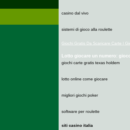
casino dal vivo
sistemi di gioco alla roulette
Giochi Gratis Da Scaricare Carte | Gi
Lotto giocare un numero: gioco
giochi carte gratis texas holdem
lotto online come giocare
migliori giochi poker
software per roulette
siti casino italia