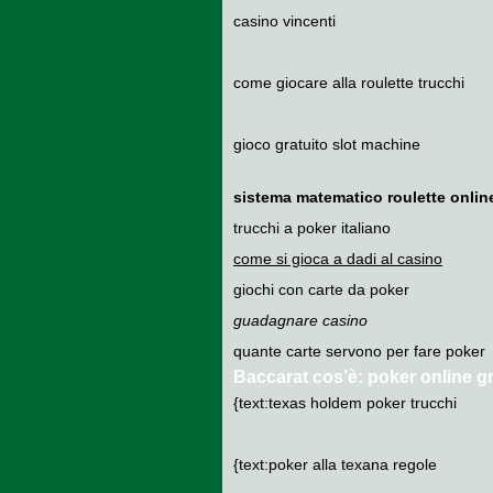
casino vincenti
come giocare alla roulette trucchi
gioco gratuito slot machine
sistema matematico roulette onlin
trucchi a poker italiano
come si gioca a dadi al casino
giochi con carte da poker
guadagnare casino
quante carte servono per fare poker
Baccarat cos’è: poker online gra
{text:texas holdem poker trucchi
{text:poker alla texana regole