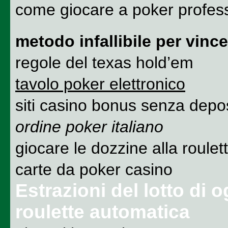
come giocare a poker profess
metodo infallibile per vince
regole del texas hold’em
tavolo poker elettronico
siti casino bonus senza depo
ordine poker italiano
giocare le dozzine alla roulet
carte da poker casino
Estrazioni del lotto di 
roulette automatica