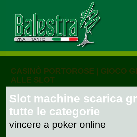
CASINÒ PORTOROSE | GIOCO G
ALLE SLOT
Slot machine scarica grat
tutte le categorie
vincere a poker online