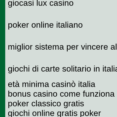
giocasi lux casino
poker online italiano
miglior sistema per vincere 
giochi di carte solitario in ital
età minima casinò italia
bonus casino come funziona
poker classico gratis
giochi online gratis poker