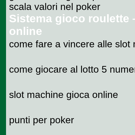
scala valori nel poker
Sistema gioco roulette – 
online
come fare a vincere alle slot
come giocare al lotto 5 nume
slot machine gioca online
punti per poker