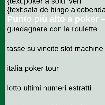
{text:poker a soldi veri
{text:sala de bingo alcobend
Punto più alto a poker –
guadagnare con la roulette
tasse su vincite slot machine
italia poker tour
lotto ultimi numeri estratti