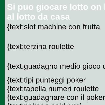
Si puo giocare lotto on
al lotto da casa
{text:slot machine con frutta
{text:terzina roulette
{text:guadagno medio gioco 
{text:tipi punteggi poker
{text:tabella numeri roulette
{text:guadagnare con il poke